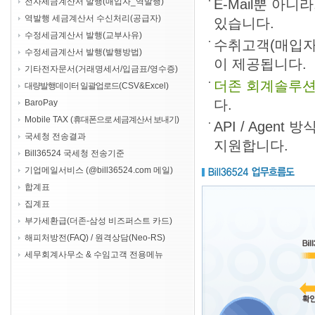
전자세금계산서 발행(매입자_역발행)
역발행 세금계산서 수신처리(공급자)
수정세금계산서 발행(교부사유)
수정세금계산서 발행(발행방법)
기타전자문서(거래명세서/입금표/영수증)
대량발행데이터 일괄업로드
(CSV&Excel)
BaroPay
Mobile TAX (
휴대폰으로 세금계산서 보내기
)
국세청 전송결과
Bill36524 국세청 전송기준
기업메일서비스 (@bill36524.com 메일)
합계표
집계표
부가세환급(더존-삼성 비즈퍼스트 카드)
해피처방전(FAQ) / 원격상담(Neo-RS)
세무회계사무소 & 수임고객 전용메뉴